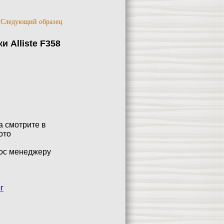
/
Следующий образец
 Alliste F358
 смотрите в
ото
рос менеджеру
г