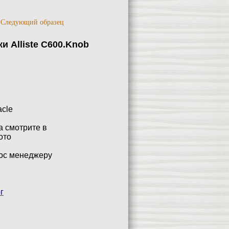
/
Следующий образец
и Alliste C600.Knob
cle
 смотрите в
ото
рос менеджеру
г