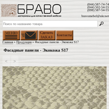
(044) 587-74-74
(044) 502-54-55
(098) 587-54-55
bravomebel@ukr.net
Главная
»
Продукция
» Фасадные панели - Экокожа S17
Фасадные панели - Экокожа S17
<
>